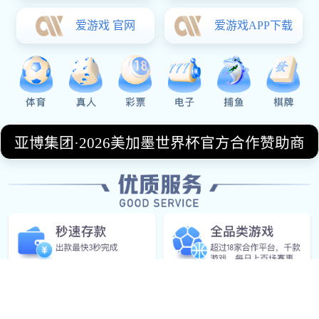
文章摘要：以以巴莆洛达VS贝红星的这场焦点对决，被视
为欧陆赛场上最具象征意义的强强碰撞之一。两支球队在战
术理念、阵容结构与比赛气质上的巨大差异，使得这场比赛
从赛前就充满悬念。以以巴莆洛达强调整体推进与攻防平
衡，善于通过节奏变化掌控比赛；贝红星则以高强度压迫和
直接进攻闻名，常常用激情和冲击力撕裂对手防线。比赛不
仅是技战术的比拼，更是心理、经验与临场应变能力的综合
较量。攻防博弈在90分钟内层层展开，每一次推进与回防
都可能改变走势。球迷的目光被牢牢吸引，赛场气氛持续升
温。本文将从战术体系、核心球员、比赛节奏以及欧陆格局
四个方面，对这场以以巴莆洛达VS贝红星的焦点之战进行
深入剖析，揭示其背后的竞技魅力与深层意义。
一、战术体系对抗
以以巴莆洛达的战术体系强调整体性，他们在攻防转换中保
持严密结构，通过中后场的稳健传导逐步推进。这种打法要